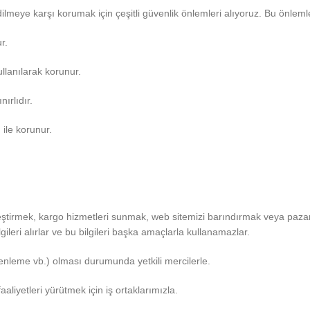
edilmeye karşı korumak için çeşitli güvenlik önlemleri alıyoruz. Bu önlemle
r.
ullanılarak korunur.
nırlıdır.
 ile korunur.
leştirmek, kargo hizmetleri sunmak, web sitemizi barındırmak veya pazar
lgileri alırlar ve bu bilgileri başka amaçlarla kullanamazlar.
nleme vb.) olması durumunda yetkili mercilerle.
aliyetleri yürütmek için iş ortaklarımızla.