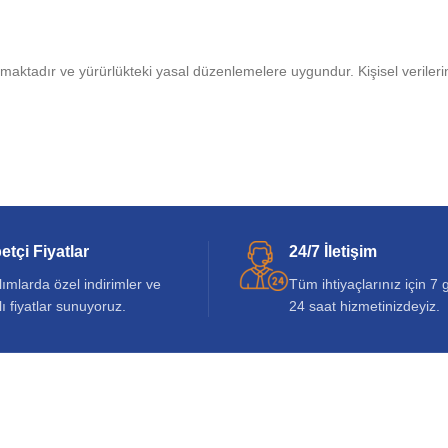
ıtmaktadır ve yürürlükteki yasal düzenlemelere uygundur. Kişisel verilerini
tçi Fiyatlar
24/7 İletişim
lımlarda özel indirimler ve
Tüm ihtiyaçlarınız için 7 
lı fiyatlar sunuyoruz.
24 saat hizmetinizdeyiz.
HIZLI ERIŞIM
Tanıyın
Blog