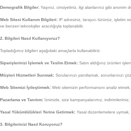
Demografik Bilgiler:
Yaşınız, cinsiyetiniz, ilgi alanlarınız gibi anonim 
Web Sitesi Kullanım Bilgileri:
IP adresiniz, tarayıcı türünüz, işletim si
ve benzeri teknolojiler aracılığıyla toplanabilir.
2. Bilgileri Nasıl Kullanıyoruz?
Topladığımız bilgileri aşağıdaki amaçlarla kullanabiliriz:
Siparişlerinizi İşlemek ve Teslim Etmek:
Satın aldığınız ürünleri işle
Müşteri Hizmetleri Sunmak:
Sorularınızı yanıtlamak, sorunlarınızı ç
Web Sitemizi İyileştirmek:
Web sitemizin performansını analiz etmek, k
Pazarlama ve Tanıtım:
İzninizle, size kampanyalarımız, indirimlerimiz,
Yasal Yükümlülükleri Yerine Getirmek:
Yasal düzenlemelere uymak, ma
3. Bilgilerinizi Nasıl Koruyoruz?