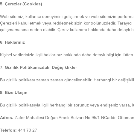
5. Çerezler (Cookies)
Web sitemiz, kullanıcı deneyimini geliştirmek ve web sitemizin performan
Çerezleri kabul etmek veya reddetmek sizin kontrolünüzdedir. Tarayıcı ay
çalışmamasına neden olabilir. Çerez kullanımı hakkında daha detaylı bil
6. Haklarınız
Kişisel verilerinizle ilgili haklarınız hakkında daha detaylı bilgi için lütfe
7. Gizlilik Politikamızdaki Değişiklikler
Bu gizlilik politikası zaman zaman güncellenebilir. Herhangi bir değişikli
8. Bize Ulaşın
Bu gizlilik politikasıyla ilgili herhangi bir sorunuz veya endişeniz varsa, l
Adres:
Zafer Mahallesi Doğan Araslı Bulvarı No:95/1 NCadde Ottoman 
Telefon:
444 70 27