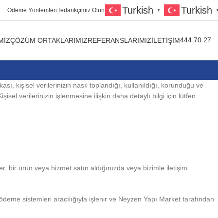
Turkish
Turkish
Ödeme Yöntemleri
Tedarikçimiz Olun
▼
444 70 27
MIZ
ÇÖZÜM ORTAKLARIMIZ
REFERANSLARIMIZ
İLETIŞIM
sı, kişisel verilerinizin nasıl toplandığı, kullanıldığı, korunduğu ve
sel verilerinizin işlenmesine ilişkin daha detaylı bilgi için lütfen
er, bir ürün veya hizmet satın aldığınızda veya bizimle iletişim
nli ödeme sistemleri aracılığıyla işlenir ve Neyzen Yapı Market tarafından