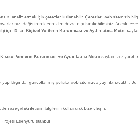
sını analiz etmek için çerezler kullanabilir. Çerezler, web sitemizin bil
arlarınızı değiştirerek çerezleri devre dışı bırakabilirsiniz. Ancak, çer
gi için lütfen
Kişisel Verilerin Korunması ve Aydınlatma Metni
sayfam
n
Kişisel Verilerin Korunması ve Aydınlatma Metni
sayfamızı ziyaret e
k yapıldığında, güncellenmiş politika web sitemizde yayınlanacaktır. Bu ne
ütfen aşağıdaki iletişim bilgilerini kullanarak bize ulaşın:
Projesi Esenyurt/İstanbul