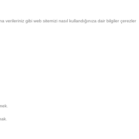
a verileriniz gibi web sitemizi nasıl kullandığınıza dair bilgiler çerezler
rmek.
mak.