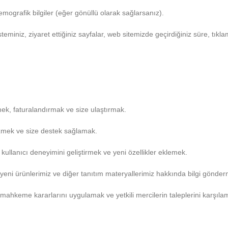
demografik bilgiler (eğer gönüllü olarak sağlarsanız).
steminiz, ziyaret ettiğiniz sayfalar, web sitemizde geçirdiğiniz süre, tıklam
mek, faturalandırmak ve size ulaştırmak.
özmek ve size destek sağlamak.
ullanıcı deneyimini geliştirmek ve yeni özellikler eklemek.
 yeni ürünlerimiz ve diğer tanıtım materyallerimiz hakkında bilgi gönde
hkeme kararlarını uygulamak ve yetkili mercilerin taleplerini karşıla