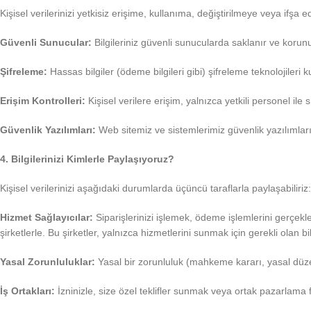
Kişisel verilerinizi yetkisiz erişime, kullanıma, değiştirilmeye veya ifşa 
Güvenli Sunucular:
Bilgileriniz güvenli sunucularda saklanır ve korunu
Şifreleme:
Hassas bilgiler (ödeme bilgileri gibi) şifreleme teknolojileri k
Erişim Kontrolleri:
Kişisel verilere erişim, yalnızca yetkili personel ile sı
Güvenlik Yazılımları:
Web sitemiz ve sistemlerimiz güvenlik yazılımları
4. Bilgilerinizi Kimlerle Paylaşıyoruz?
Kişisel verilerinizi aşağıdaki durumlarda üçüncü taraflarla paylaşabiliriz:
Hizmet Sağlayıcılar:
Siparişlerinizi işlemek, ödeme işlemlerini gerçek
şirketlerle. Bu şirketler, yalnızca hizmetlerini sunmak için gerekli olan bi
Yasal Zorunluluklar:
Yasal bir zorunluluk (mahkeme kararı, yasal düze
İş Ortakları:
İzninizle, size özel teklifler sunmak veya ortak pazarlama fa