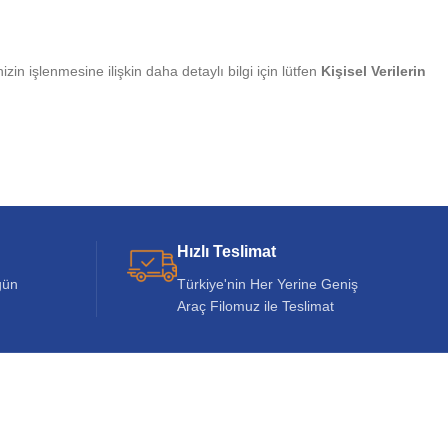
zin işlenmesine ilişkin daha detaylı bilgi için lütfen
Kişisel Verilerin
Hızlı Teslimat
gün
Türkiye'nin Her Yerine Geniş
Araç Filomuz ile Teslimat
İŞTIRAKLERIMIZ
nalburdayim.com