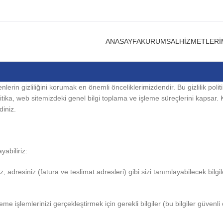
ANASAYFA
KURUMSAL
HIZMETLERI
in gizliliğini korumak en önemli önceliklerimizdendir. Bu gizlilik politika
ika, web sitemizdeki genel bilgi toplama ve işleme süreçlerini kapsar. Kişi
diniz.
yabiliriz:
adresiniz (fatura ve teslimat adresleri) gibi sizi tanımlayabilecek bilgil
ödeme işlemlerinizi gerçekleştirmek için gerekli bilgiler (bu bilgiler güve