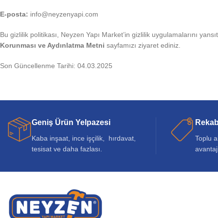
E-posta:
info@neyzenyapi.com
Bu gizlilik politikası, Neyzen Yapı Market’in gizlilik uygulamalarını yans
Korunması ve Aydınlatma Metni
sayfamızı ziyaret ediniz.
Son Güncellenme Tarihi: 04.03.2025
Geniş Ürün Yelpazesi
Rekabe
Kaba inşaat, ince işçilik, hırdavat,
Toplu a
tesisat ve daha fazlası.
avantaj
KURUMSAL
Neyzen Yapıyı 