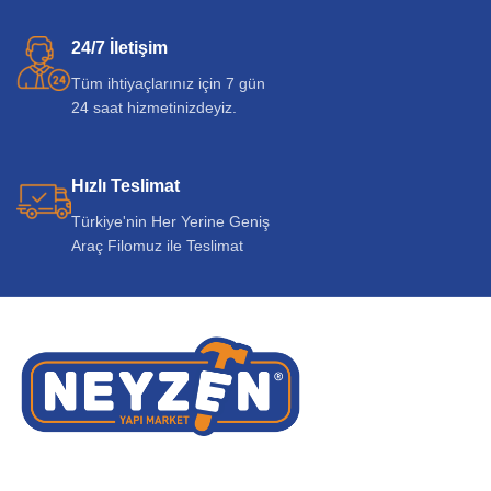
24/7 İletişim
Tüm ihtiyaçlarınız için 7 gün
24 saat hizmetinizdeyiz.
Hızlı Teslimat
Türkiye'nin Her Yerine Geniş
Araç Filomuz ile Teslimat
Neyzen İnşaat Sanayi ve Ticaret A.Ş. müşteri odaklı yaklaşımı ve sürekli gelişim
vizyonuyla 30 yılı aşkın
süredir inşaat sektörüne değer katıyor.